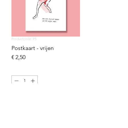
Productcode: P5
Postkaart - vrijen
Prijs
€ 2,50
Aantal
*
voeg toe aan winkelwagen
gedrukt op Biotop papier, 300g
10,5 x 14,8 cm (A6)