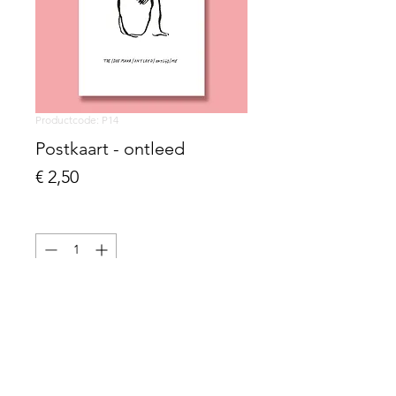
Productcode: P14
Postkaart - ontleed
Prijs
€ 2,50
Aantal
*
voeg toe aan winkelwagen
gedrukt op Biotop papier, 300g
10,5 x 14,8 cm (A6)