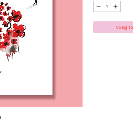
voeg t
g