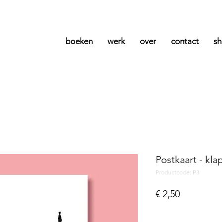
boeken
werk
over
contact
s
Postkaart - kla
Productcode: P3
Prijs
€ 2,50
Aantal
*